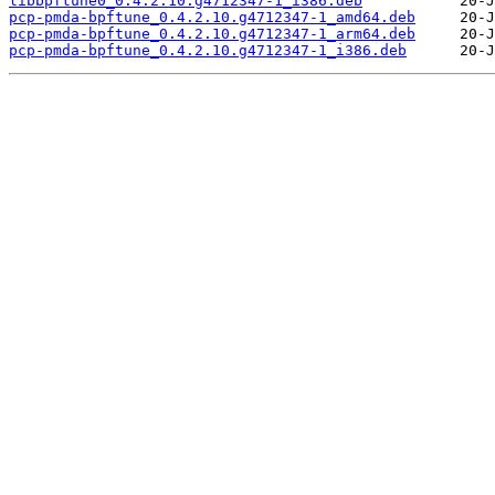
libbpftune0_0.4.2.10.g4712347-1_i386.deb
pcp-pmda-bpftune_0.4.2.10.g4712347-1_amd64.deb
pcp-pmda-bpftune_0.4.2.10.g4712347-1_arm64.deb
pcp-pmda-bpftune_0.4.2.10.g4712347-1_i386.deb