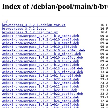
Index of /debian/pool/main/b/b
../
browserpass_3.7.2-1.debian.tar.xz
browserpass_3.7.2-1.dsc
browserpass_3.7.2.orig.tar.gz
webext-browserpass_3.7.2-1+b10_amd64.deb
webext-browserpass_3.7.2-1+b10_arm64.deb
webext-browserpass_3.7.2-1+b10_armhf.deb
webext-browserpass_3.7.2-1+b10_i386.deb
webext-browserpass_3.7.2-1+b10_mips64el.deb
webext-browserpass_3.7.2-1+b10_mipsel.deb
webext-browserpass_3.7.2-1+b10_ppc64el.deb
webext-browserpass_3.7.2-1+b10_s390x.deb
webext-browserpass_3.7.2-1+b12_armel.deb
webext-browserpass_3.7.2-1+b13_riscv64.deb
webext-browserpass_3.7.2-1+b15_riscv64.deb
webext-browserpass_3.7.2-1+b1_loong64.deb
webext-browserpass_3.7.2-1+b22_amd64.deb
webext-browserpass_3.7.2-1+b22_arm64.deb
webext-browserpass_3.7.2-1+b22_armhf.deb
webext-browserpass_3.7.2-1+b22_i386.deb
webext-browserpass_3.7.2-1+b22_ppc64el.deb
webext-browserpass_3.7.2-1+b22_s390x.deb
webext-browserpass_3.7.2-1+b24_amd64.deb
webext-browserpass_3.7.2-1+b24_arm64.deb