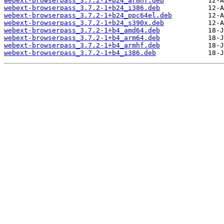
webext-browserpass_3.7.2-1+b24_armhf.deb
webext-browserpass_3.7.2-1+b24_i386.deb
webext-browserpass_3.7.2-1+b24_ppc64el.deb
webext-browserpass_3.7.2-1+b24_s390x.deb
webext-browserpass_3.7.2-1+b4_amd64.deb
webext-browserpass_3.7.2-1+b4_arm64.deb
webext-browserpass_3.7.2-1+b4_armhf.deb
webext-browserpass_3.7.2-1+b4_i386.deb