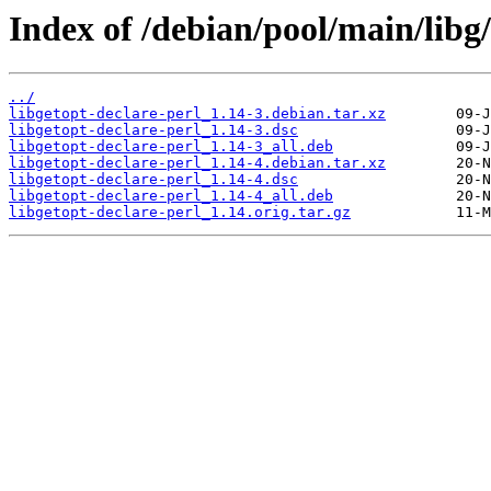
Index of /debian/pool/main/libg/
../
libgetopt-declare-perl_1.14-3.debian.tar.xz
libgetopt-declare-perl_1.14-3.dsc
libgetopt-declare-perl_1.14-3_all.deb
libgetopt-declare-perl_1.14-4.debian.tar.xz
libgetopt-declare-perl_1.14-4.dsc
libgetopt-declare-perl_1.14-4_all.deb
libgetopt-declare-perl_1.14.orig.tar.gz