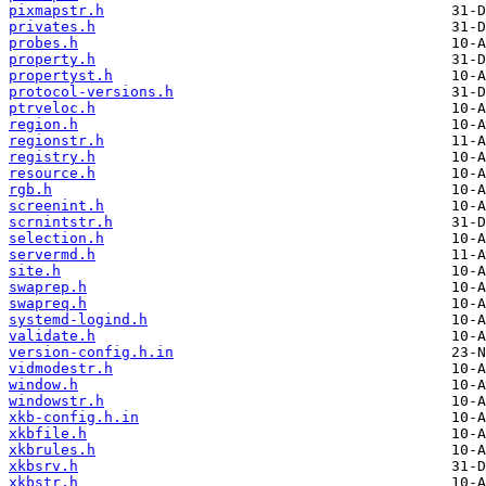
pixmapstr.h
privates.h
probes.h
property.h
propertyst.h
protocol-versions.h
ptrveloc.h
region.h
regionstr.h
registry.h
resource.h
rgb.h
screenint.h
scrnintstr.h
selection.h
servermd.h
site.h
swaprep.h
swapreq.h
systemd-logind.h
validate.h
version-config.h.in
vidmodestr.h
window.h
windowstr.h
xkb-config.h.in
xkbfile.h
xkbrules.h
xkbsrv.h
xkbstr.h