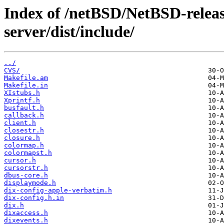
Index of /netBSD/NetBSD-release
server/dist/include/
../
CVS/
Makefile.am
Makefile.in
XIstubs.h
Xprintf.h
busfault.h
callback.h
client.h
closestr.h
closure.h
colormap.h
colormapst.h
cursor.h
cursorstr.h
dbus-core.h
displaymode.h
dix-config-apple-verbatim.h
dix-config.h.in
dix.h
dixaccess.h
dixevents.h