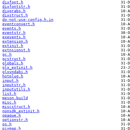
dixfont.h
dixfontstr.h
dixgrabs.h
dixstruct.h
do-not-use-config.h.in
eventconvert.h
events.h
eventstr.h
exevents.h
extension.h
extinit.h
extnsionst.h
gc.h
gcstruct.h
globals.h
glx_extinit.h
glxvndabi.h
hotplug.h
input.h
inputstr.h
inpututils.h
list.h
meson.build
misc.h
miscstruct.h
nonsdk_extinit.h
opaque.h
optionstr.h
os.h
pixmap.h