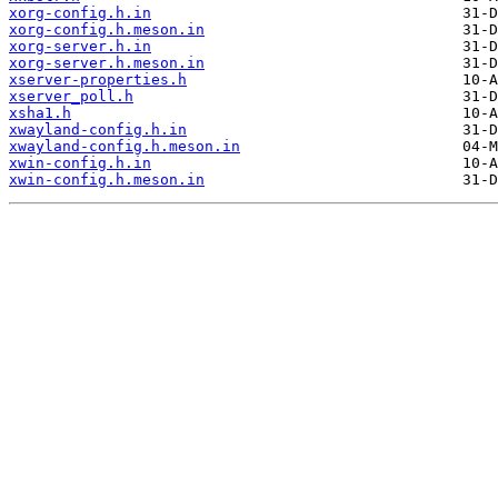
xorg-config.h.in
xorg-config.h.meson.in
xorg-server.h.in
xorg-server.h.meson.in
xserver-properties.h
xserver_poll.h
xsha1.h
xwayland-config.h.in
xwayland-config.h.meson.in
xwin-config.h.in
xwin-config.h.meson.in