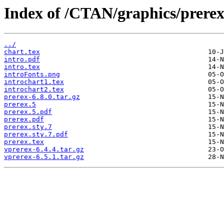
Index of /CTAN/graphics/prerex
../
chart.tex
intro.pdf
intro.tex
introFonts.png
introchart1.tex
introchart2.tex
prerex-6.8.0.tar.gz
prerex.5
prerex.5.pdf
prerex.pdf
prerex.sty.7
prerex.sty.7.pdf
prerex.tex
vprerex-6.4.4.tar.gz
vprerex-6.5.1.tar.gz