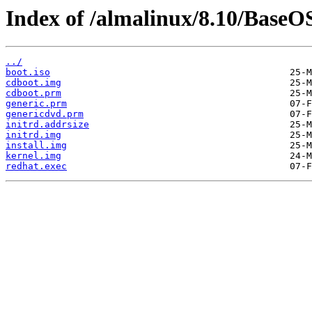
Index of /almalinux/8.10/BaseOS
../
boot.iso
cdboot.img
cdboot.prm
generic.prm
genericdvd.prm
initrd.addrsize
initrd.img
install.img
kernel.img
redhat.exec