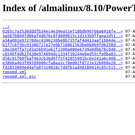
Index of /almalinux/8.10/Power
../
0265c7a3536dddfb34ec4e39ea52ef18bd699768a6918fe..>
3a567b804fd66af4d676c8f4009815c1d133b9ffaea2d51..>
a34a002e97278dec4396236be0b735faf4d413aaf1b844e..>
b1f7c6f5bc93386717e27e9b716861563be0b869fd6258d..>
c8e184ffa7cd3a56b91e62f1390e880e6739a0db678c040..>
cb540f4db2f438e974894dc1334f30244e0ed55cfe0ba83..>
d58c91f60fbaf463cb36d9ff5f42855991bc6e241a6c408..>
e3866a463f99399006cfa8ea3c78ed02fd721e32b068e20..>
fd2833889ed4afa07319818c7dd7b1ad48180414c85c515..>
repomd.xml
repomd.xml.asc