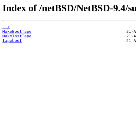
Index of /netBSD/NetBSD-9.4/su
../
MakeBootTape
MakeInstTape
tapeboot