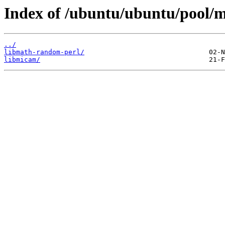
Index of /ubuntu/ubuntu/pool/m
../
libmath-random-perl/
libmicam/