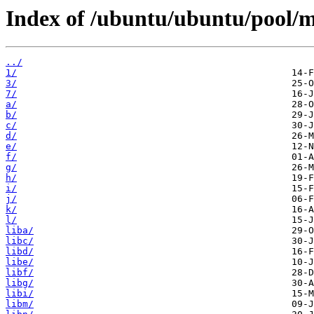
Index of /ubuntu/ubuntu/pool/m
../
1/
3/
7/
a/
b/
c/
d/
e/
f/
g/
h/
i/
j/
k/
l/
liba/
libc/
libd/
libe/
libf/
libg/
libi/
libm/