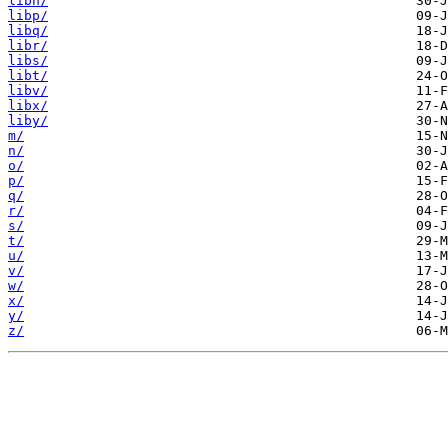
libn/
libp/
libq/
libr/
libs/
libt/
libv/
libx/
liby/
m/
n/
o/
p/
q/
r/
s/
t/
u/
v/
w/
x/
y/
z/